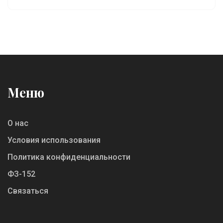
аккредитация и как выбрать подходящую
программу. Также поделимся советами по
проверке подлинности диплома и его
признания работодателями.
Меню
О нас
Условия использования
Политика конфиденциальности
ФЗ-152
Связаться