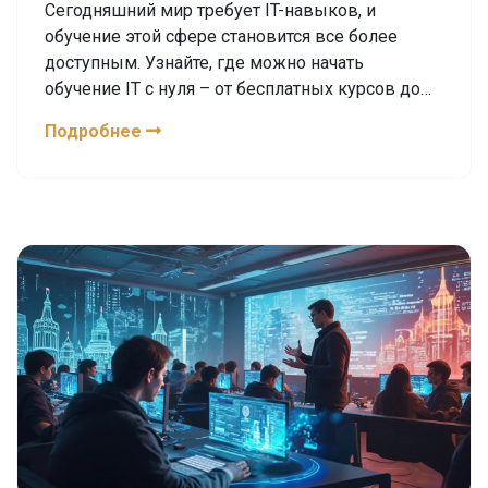
Сегодняшний мир требует IT-навыков, и
обучение этой сфере становится все более
доступным. Узнайте, где можно начать
обучение IT с нуля – от бесплатных курсов до
лучших онлайн-платформ. Погрузитесь в мир
Подробнее
программирования, веб-дизайна и не только с
помощью советов и фактических
рекомендаций. Подготовьтесь к будущему,
узнав о различных возможностях и подходах,
которые помогут стать успешным IT-
специалистом.