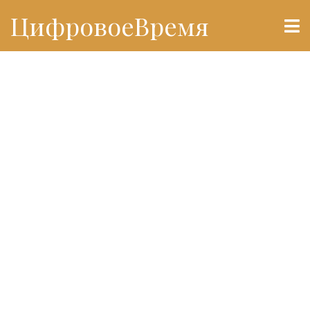
ЦифровоеВремя