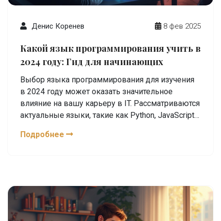
Денис Коренев
8 фев 2025
Какой язык программирования учить в
2024 году: Гид для начинающих
Выбор языка программирования для изучения
в 2024 году может оказать значительное
влияние на вашу карьеру в IT. Рассматриваются
актуальные языки, такие как Python, JavaScript и
Go, которые востребованы среди
Подробнее
работодателей. Статья предлагает советы и
интересные факты о выборе подходящего
языка для начинающих программистов. Знание
тенденций в сфере технологий позволит
выбрать оптимальный путь обучения и
повысить шансы на успех.