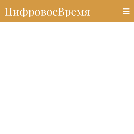
ЦифровоеВремя