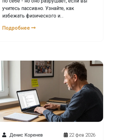
по себе - но оно разрушает, если вы
учитесь пассивно. Узнайте, как
избежать физического и
психологического вреда, почему
Подробнее
курсы не ведут к работе и что
действительно помогает стать
разработчиком.
Денис Коренев
22 фев 2026