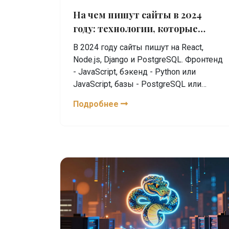
На чем пишут сайты в 2024
году: технологии, которые
реально используют
В 2024 году сайты пишут на React,
Node.js, Django и PostgreSQL. Фронтенд
- JavaScript, бэкенд - Python или
JavaScript, базы - PostgreSQL или
MySQL. Узнай, какие технологии
Подробнее
реально используют в компаниях и как
начать.