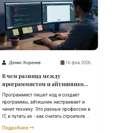
Денис Коренев
16 фев 2026
В чем разница между
программистом и айтишником:
четкое объяснение для
Программист пишет код и создаёт
начинающих
программы, айтишник настраивает и
чинит технику. Это разные профессии в
IT, и путать их - как считать строителя и
сантехника одним человеком. Узнайте,
Подробнее
как выбрать свой путь.