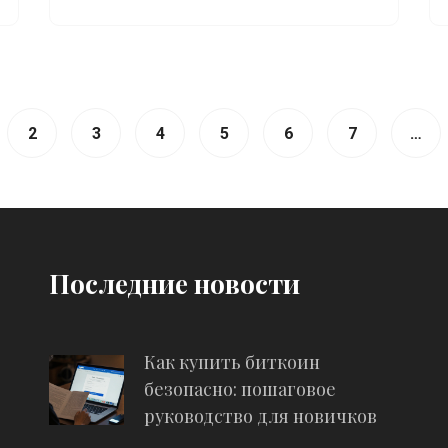
официального признания.
2
3
4
5
6
7
…
Последние новости
Как купить биткоин
безопасно: пошаговое
руководство для новичков