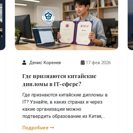
Денис Коренев
17 фев 2026
Где признаются китайские
дипломы в IT-сфере?
Где признаются китайские дипломы в
IT? Узнайте, в каких странах и через
какие организации можно
подтвердить образование из Китая,
какие вузы имеют лучшую репутацию
Подробнее
и как начать карьеру без