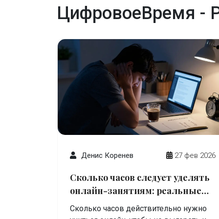
ЦифровоеВремя - P
Денис Коренев
27 фев 2026
Сколько часов следует уделять
онлайн-занятиям: реальные
цифры для взрослых и
Сколько часов действительно нужно
студентов