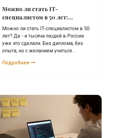
Можно ли стать IT-
специалистом в 50 лет:
реальный опыт и шаги для
Можно ли стать IT-специалистом в 50
старта
лет? Да - и тысячи людей в России
уже это сделали. Без диплома, без
опыта, но с желанием учиться.
Реальные шаги, где начать и как не
Подробнее
сдаться.