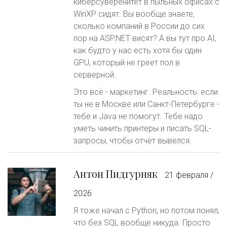
киберсуверенитет в пыльных офисах с
WinXP сидят. Вы вообще знаете,
сколько компаний в России до сих
пор на ASP.NET висят? А вы тут про AI,
как будто у нас есть хотя бы один
GPU, который не греет пол в
серверной.
Это всё - маркетинг. Реальность: если
ты не в Москве или Санкт-Петербурге -
тебе и Java не помогут. Тебе надо
уметь чинить принтеры и писать SQL-
запросы, чтобы отчёт вывелся.
Антон Пидгурняк
21 февраля /
2026
Я тоже начал с Python, но потом понял,
что без SQL вообще никуда. Просто