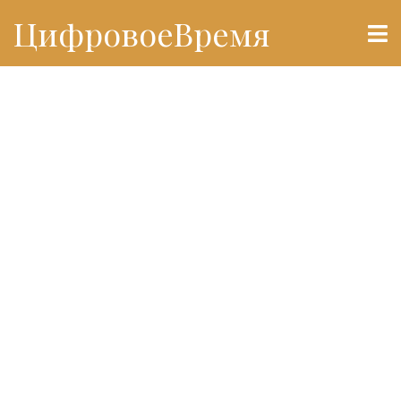
ЦифровоеВремя