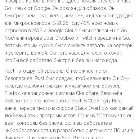
и эффективность. Именно здесь появляются Go и Rust.
Go - язык от Google. Он создан для облаков. Он
быстрее, чем Java, легче, чем C++, и идеально подходит
для микросервисов. В 2025 году 40% всех новых
сервисов в AWS и Google Cloud были написаны на Go.
Компании вроде Uber, Dropbox и Twitch перешли на Go,
потому что им нужно было снизить затраты на серверы
и ускорить деплой. Go - это язык для тех, кто хочет,
чтобы всё работало быстро и без лишнего кода.
Rust - это другой уровень. Он сложнее, но он
безопаснее. Rust был создан, чтобы заменить C и C++
там, где ошибки приводят к уязвимостям. Браузер
Firefox, операционная система Cloudflare, блокчейн
Solana - всё это написано на Rust. В 2026 году Rust
занял первое место в опросе Stack Overflow как самый
любимый язык программистов. Почему? Потому что он
даёт контроль без риска. Если вы работаете в
кибербезопасности, в разработке системного ПО или в
финтехе - Rust уже не выбор. Это стандарт.