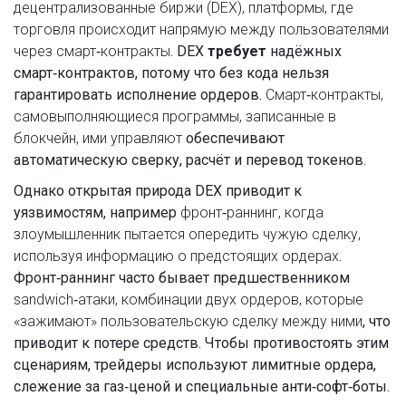
децентрализованные биржи (DEX)
,
платформы, где
торговля происходит напрямую между пользователями
через смарт‑контракты
. DEX
требует
надёжных
смарт‑контрактов, потому что без кода нельзя
гарантировать исполнение ордеров.
Смарт‑контракты
,
самовыполняющиеся программы, записанные в
блокчейн, ими управляют
обеспечивают
автоматическую сверку, расчёт и перевод токенов.
Однако открытая природа DEX приводит к
уязвимостям, например
фронт‑раннинг
,
когда
злоумышленник пытается опередить чужую сделку,
используя информацию о предстоящих ордерах
.
Фронт‑раннинг часто бывает предшественником
sandwich‑атаки
,
комбинации двух ордеров, которые
«зажимают» пользовательскую сделку между ними
, что
приводит к потере средств. Чтобы противостоять этим
сценариям, трейдеры используют лимитные ордера,
слежение за газ‑ценой и специальные анти‑софт‑боты.