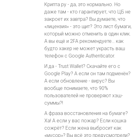
Крипта.ру - да, это нормально. Но
даже там - кто гарантирует, что ЦБ не
закроет их завтра? Вы думаете, что
«лицензия» - это щит? Это лист бумаги,
который можно отменить в один клик.
А вы ещё и 2FA рекомендуете… как
будто хакер не может украсть ваш
телефон с Google Authenticator.
И да - Trust Wallet? Скачайте его с
Google Play? А если он там подменён?
А если обновление - вирус? Вы
вообще понимаете, что 90%
пользователей не проверяют хэш-
суммы?!
А фраза восстановления на бумаге?
Ха! А если у вас пожар? Если кошка
сожрёт? Если жена выбросит как
«мусор»? Вы всё это предусмотрели?