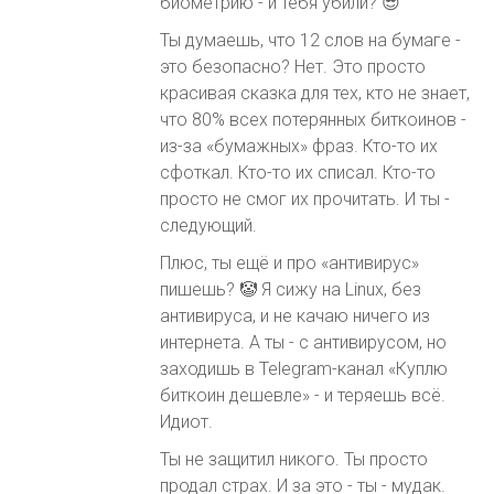
биометрию - и тебя убили? 😎
Ты думаешь, что 12 слов на бумаге -
это безопасно? Нет. Это просто
красивая сказка для тех, кто не знает,
что 80% всех потерянных биткоинов -
из-за «бумажных» фраз. Кто-то их
сфоткал. Кто-то их списал. Кто-то
просто не смог их прочитать. И ты -
следующий.
Плюс, ты ещё и про «антивирус»
пишешь? 🤡 Я сижу на Linux, без
антивируса, и не качаю ничего из
интернета. А ты - с антивирусом, но
заходишь в Telegram-канал «Куплю
биткоин дешевле» - и теряешь всё.
Идиот.
Ты не защитил никого. Ты просто
продал страх. И за это - ты - мудак.