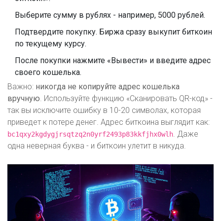
Выберите сумму в рублях - например, 5000 рублей.
Подтвердите покупку. Биржа сразу выкупит биткоин
по текущему курсу.
После покупки нажмите «Вывести» и введите адрес
своего кошелька.
Важно:
никогда не копируйте адрес кошелька
вручную
. Используйте функцию «Сканировать QR-код» -
так вы исключите ошибку в 10-20 символах, которая
приведет к потере денег. Адрес биткоина выглядит как:
. Даже
bc1qxy2kgdygjrsqtzq2n0yrf2493p83kkfjhx0wlh
одна неверная буква - и биткоин улетит в никуда.