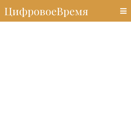
ЦифровоеВремя