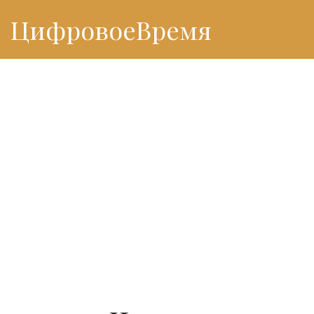
ЦифровоеВремя