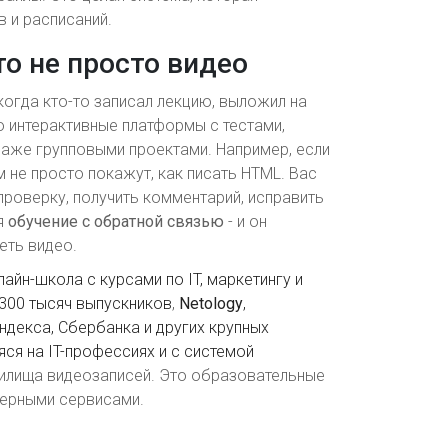
в и расписаний.
то не просто видео
когда кто-то записал лекцию, выложил на
то интерактивные платформы с тестами,
даже групповыми проектами. Например, если
 не просто покажут, как писать HTML. Вас
проверку, получить комментарий, исправить
я
обучение с обратной связью
- и он
еть видео.
лайн-школа с курсами по IT, маркетингу и
 300 тысяч выпускников
,
Netology
,
ндекса, Сбербанка и других крупных
ся на IT-профессиях и с системой
нилища видеозаписей. Это образовательные
ьерными сервисами.