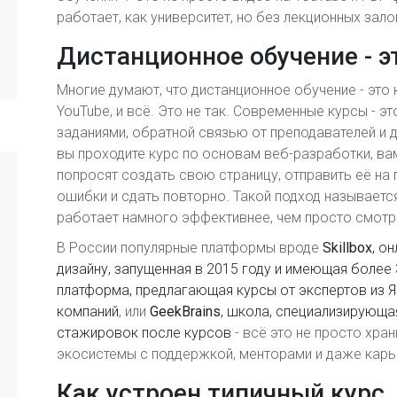
работает, как университет, но без лекционных зало
Дистанционное обучение - э
Многие думают, что дистанционное обучение - это 
YouTube, и всё. Это не так. Современные курсы - э
заданиями, обратной связью от преподавателей и 
вы проходите курс по основам веб-разработки, вам
попросят создать свою страницу, отправить её на 
ошибки и сдать повторно. Такой подход называетс
работает намного эффективнее, чем просто смотр
В России популярные платформы вроде
Skillbox
,
он
дизайну, запущенная в 2015 году и имеющая более
платформа, предлагающая курсы от экспертов из Я
компаний
, или
GeekBrains
,
школа, специализирующая
стажировок после курсов
- всё это не просто хра
экосистемы с поддержкой, менторами и даже кар
Как устроен типичный курс