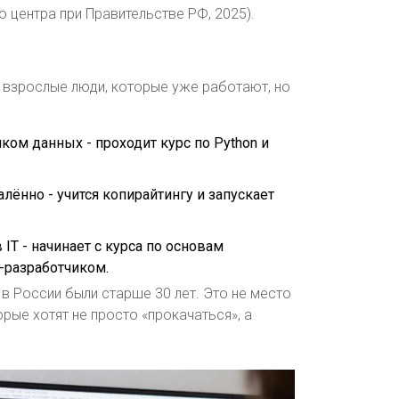
 центра при Правительстве РФ, 2025).
- взрослые люди, которые уже работают, но
иком данных - проходит курс по Python и
алённо - учится копирайтингу и запускает
IT - начинает с курса по основам
r-разработчиком.
в России были старше 30 лет. Это не место
орые хотят не просто «прокачаться», а