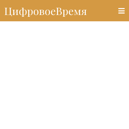
ЦифровоеВремя