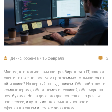
Денис Коренев / 16 февраля
13
Многие, кто только начинает разбираться в IT, задают
один и тот же вопрос: чем программист отличается от
айтишника? На первый взгляд - ничем. Оба работают с
компьютерами, оба «в теме» с техникой, оба сидят за
ноутбуками. Но на деле это две совершенно разные
профессии, и путать их - как считать повара и
официанта одним и тем же человеком.