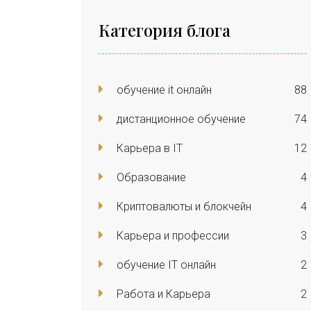
Категория блога
обучение it онлайн
88
дистанционное обучение
74
Карьера в IT
12
Образование
4
Криптовалюты и блокчейн
4
Карьера и профессии
3
обучение IT онлайн
2
Работа и Карьера
2