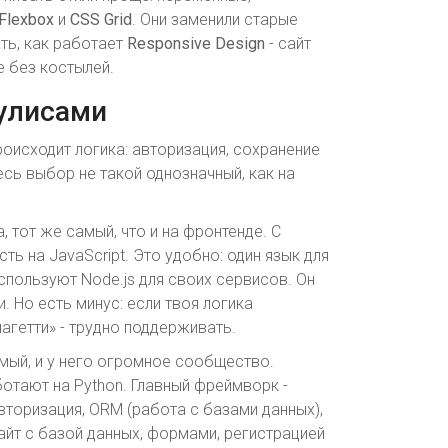
Flexbox
и
CSS Grid
. Они заменили старые
ать, как работает
Responsive Design
- сайт
е без костылей.
кулисами
происходит логика: авторизация, сохранение
есь выбор не такой однозначный, как на
а, тот же самый, что и на фронтенде. С
ь на JavaScript. Это удобно: один язык для
 используют Node.js для своих сервисов. Он
. Но есть минус: если твоя логика
агетти» - трудно поддерживать.
аемый, и у него огромное сообщество.
отают на Python. Главный фреймворк -
авторизация, ORM (работа с базами данных),
айт с базой данных, формами, регистрацией