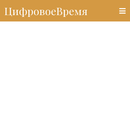
ЦифровоеВремя