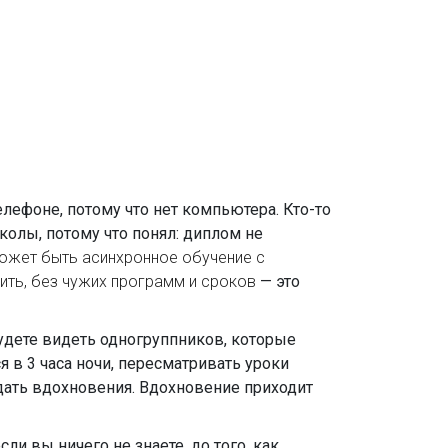
телефоне, потому что нет компьютера. Кто-то
школы, потому что понял: диплом не
может быть асинхронное обучение с
чить, без чужих программ и сроков
— это
будете видеть одногруппников, которые
я в 3 часа ночи, пересматривать уроки
 ждать вдохновения. Вдохновение приходит
ли вы ничего не знаете, до того, как