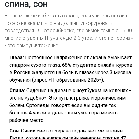
спина, сон
Вы не можете избежать экрана, если учитесь онлайн.
Но это не значит, что вы должны игнорировать
последствия. В Новосибирске, где зимой темно с 15:00,
многие студенты IT учатся до 2-3 утра. И это не героизм
- это самоуничтожение.
Глаза:
Постоянное напряжение от экрана вызывает
синдром сухого глаза. 68% студентов онлайн-курсов
в России жалуются на боль в глазах через 3 месяца
обучения (опрос «IT-образование 2025»).
Спина:
Сидение на диване с ноутбуком на коленях -
это не «удобно». Это путь к грыже и хроническим
болям. Ортопеды говорят: если вы сидите так
больше 4 часов в день - вам уже пора менять
рабочее место.
Сон:
Синий свет от экрана подавляет мелатонин.
Люди, которые учатся онлайн вечером, спят на 47