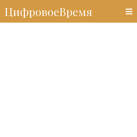
ЦифровоеВремя