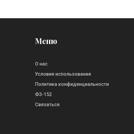
усилиями. Поговорим о мифах, фактах
и о том, на что реально стоит
рассчитывать при выборе самой
простой профессии в IT. Разберемся,
где легче всего войти в отрасль и что
Меню
поможет сделать обучение
эффективнее.
О нас
Условия использования
Политика конфиденциальности
ФЗ-152
Связаться