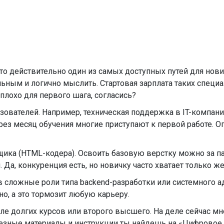
Это действительно один из самых доступных путей для нов
ным и логично мыслить. Стартовая зарплата таких специа
 плохо для первого шага, согласись?
ователей. Например, техническая поддержка в IT-компани
ерез месяц обучения многие приступают к первой работе.
щика (HTML-кодера). Освоить базовую верстку можно за па
 Да, конкуренция есть, но новичку часто хватает только ж
 в сложные роли типа backend-разработки или системного а
о, а это тормозит любую карьеру.
ле долгих курсов или второго высшего. На деле сейчас м
лезные материалы и инструкции ты найдешь на «Цифровое