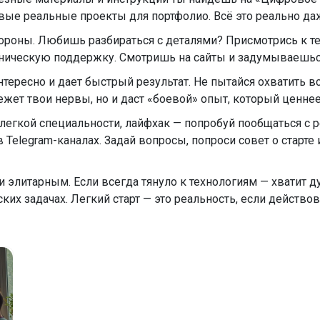
вые реальные проекты для портфолио. Всё это реально да
ороны. Любишь разбираться с деталями? Присмотрись к те
ническую поддержку. Смотришь на сайты и задумываешься,
тересно и дает быстрый результат. Не пытайся охватить в
ежет твои нервы, но и даст «боевой» опыт, который ценне
й легкой специальности, лайфхак — попробуй пообщаться 
 Telegram-каналах. Задай вопросы, попроси совет о старте
 элитарным. Если всегда тянуло к технологиям — хватит ду
их задачах. Легкий старт — это реальность, если действова