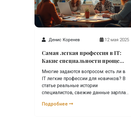
Денис Коренев
12 мая 2025
Самая легкая профессия в IT:
Какие специальности проще
всего освоить новичку
Многие задаются вопросом: есть ли в
IT легкие профессии для новичков? В
статье реальные истории
специалистов, свежие данные зарплат
и советы для тех, кто хочет сделать
Подробнее
первый шаг в айти без больших
технических знаний. Подробно
разбираем профессии, где можно
стартовать быстро и с минимальными