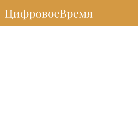
ЦифровоеВремя