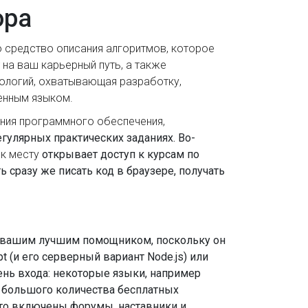
ора
о средство описания алгоритмов, которое
 на ваш карьерный путь, а также
ологий, охватывающая разработку,
енным языком.
ния программного обеспечения,
гулярных практических заданиях. Во-
 к месту
открывает доступ к курсам по
 сразу же писать код в браузере, получать
ет вашим лучшим помощником, поскольку он
t (и его серверный вариант Node.js) или
вень входа: некоторые языки, например
ие большого количества бесплатных
сто включены форумы, наставники и