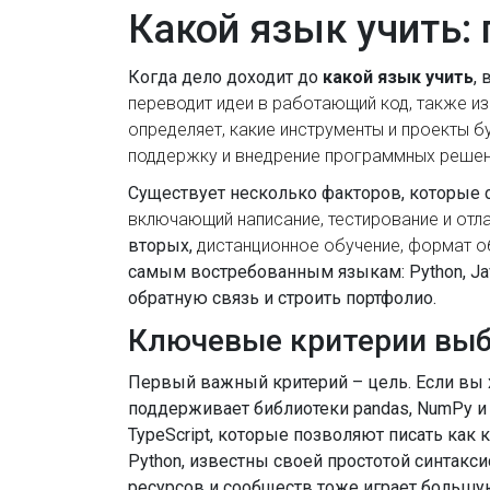
Какой язык учить:
Когда дело доходит до
какой язык учить
,
переводит идеи в работающий код
, также и
определяет, какие инструменты и проекты б
поддержку и внедрение программных реше
Существует несколько факторов, которые с
включающий написание, тестирование и отл
вторых,
дистанционное обучение
,
формат об
самым востребованным языкам: Python, Java
обратную связь и строить портфолио.
Ключевые критерии выб
Первый важный критерий – цель. Если вы х
поддерживает библиотеки pandas, NumPy и sc
TypeScript, которые позволяют писать как 
Python, известны своей простотой синтакси
ресурсов и сообществ тоже играет большую