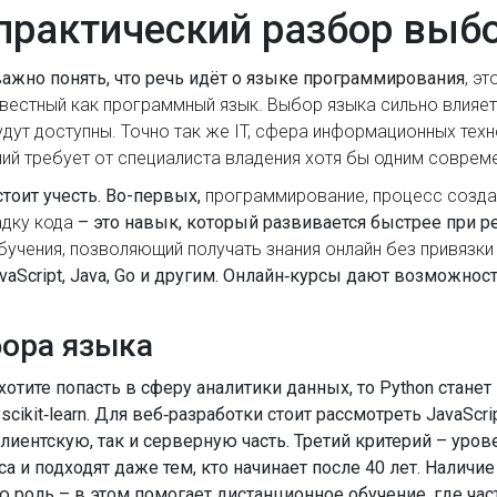
 практический разбор выб
 важно понять, что речь идёт о
языке программирования
,
эт
звестный как
программный язык
. Выбор языка сильно влияет
удут доступны. Точно так же
IT
,
сфера информационных техн
ний
требует от специалиста владения хотя бы одним соврем
тоит учесть. Во-первых,
программирование
,
процесс созда
адку кода
– это навык, который развивается быстрее при ре
учения, позволяющий получать знания онлайн без привязки
Script, Java, Go и другим. Онлайн‑курсы дают возможность
ора языка
отите попасть в сферу аналитики данных, то Python стан
ikit‑learn. Для веб‑разработки стоит рассмотреть JavaScrip
клиентскую, так и серверную часть. Третий критерий – уро
са и подходят даже тем, кто начинает после 40 лет. Налич
 роль – в этом помогает дистанционное обучение, где ча