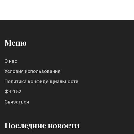
обсудим информацию о лучших платформах
обучения и дадим советы по поддержанию
мотивации во время обучения. Узнайте о
возможностях для самообучения и
практических советах "из первых рук".
Меню
О нас
Условия использования
Политика конфиденциальности
ФЗ-152
Связаться
Последние новости