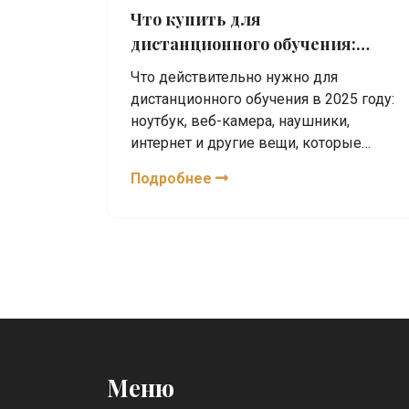
Что купить для
дистанционного обучения:
полный список нужных вещей
Что действительно нужно для
в 2025 году
дистанционного обучения в 2025 году:
ноутбук, веб-камера, наушники,
интернет и другие вещи, которые
работают. Без переплат и лишнего.
Подробнее
Меню