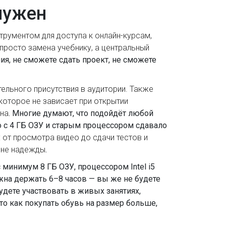
нужен
трументом для доступа к онлайн-курсам,
е просто замена учебнику, а центральный
ия, не сможете сдать проект, не сможете
тельного присутствия в аудитории
. Также
 которое не зависает при открытии
ена
. Многие думают, что подойдёт любой
во с 4 ГБ ОЗУ и старым процессором сдавало
: от просмотра видео до сдачи тестов и
а не надежды
.
 минимум 8 ГБ ОЗУ, процессором Intel i5
жна держать 6–8 часов — вы же не будете
удете участвовать в живых занятиях,
то как покупать обувь на размер больше,