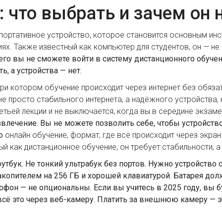
: что выбрать и зачем он 
портативное устройство, которое становится основным инс
иях
. Также известный как
компьютер для студентов
, он — н
него вы не сможете войти в систему дистанционного обучен
, а устройства — нет.
ри котором обучение происходит через интернет без обяза
 не просто стабильного интернета, а надёжного устройства,
ретьей лекции и не выключается, когда вы в середине экзам
азвлечение. Вы не можете позволить себе, чтобы устройст
то
онлайн обучение
,
формат, где всё происходит через экран
ный как
дистанционное обучение
, он требует стабильности, 
бук. Не тонкий ультрабук без портов. Нужно устройство с
акопителем на 256 ГБ и хорошей клавиатурой. Батарея дол
офон — не опциональны. Если вы учитесь в 2025 году, вы б
сё это через веб-камеру. Платить за внешнюю камеру — э