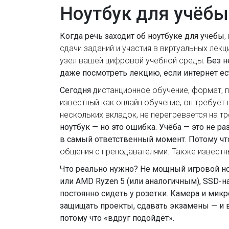
Ноутбук для учёбы
Когда речь заходит об
ноутбуке для учёбы
,
сдачи заданий и участия в виртуальных лекц
узел вашей цифровой учебной среды
. Без 
даже посмотреть лекцию, если интернет есть
Сегодня
дистанционное обучение
,
формат, п
известный как
онлайн обучение
, он требует
нескольких вкладок, не перегревается на т
ноутбук — но это ошибка. Учёба — это не р
в самый ответственный момент. Потому ч
общения с преподавателями
. Также извест
Что реально нужно? Не мощный игровой ноут
или AMD Ryzen 5 (или аналогичным), SSD-н
постоянно сидеть у розетки. Камера и микр
защищать проекты, сдавать экзамены — и в
потому что «вдруг подойдёт».