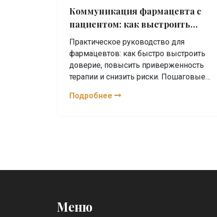
Коммуникация фармацевта с
пациентом: как выстроить
доверие и повысить
Практическое руководство для
приверженность
фармацевтов: как быстро выстроить
доверие, повысить приверженность
терапии и снизить риски. Пошаговые
скрипты, чек-листы, примеры.
Подробнее
Меню