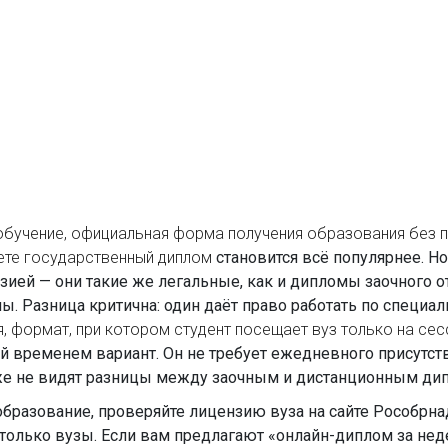
обучение
,
официальная форма получения образования без п
аете государственный диплом
становится всё популярнее. Но
ией — они такие же легальные, как и дипломы заочного от
. Разница критична: один даёт право работать по специал
я
,
формат, при котором студент посещает вуз только на сес
 временем вариант. Он не требует ежедневного присутстви
уже не видят разницы между заочным и дистанционным ди
образование, проверяйте лицензию вуза на сайте Рособрна
лько вузы. Если вам предлагают «онлайн-диплом за недел