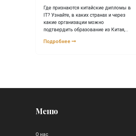
Где признаются китайские дипломы в
IT? Узнайте, в каких странах и через
какие организации можно
подтвердить образование из Китая,
какие вузы имеют лучшую репутацию
Подробнее
и как начать карьеру без
официального признания.
Меню
О нас