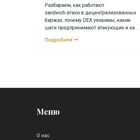
(DEX)
Разбираем, как работают
sandwich‑атаки в децентрализованных
биржах, почему DEX уязвимы, какие
шаги предпринимают атакующие и как
трейдеры могут защититься.
Подробнее
Меню
О нас