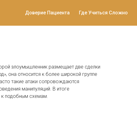
Доверие Пациента
Где Учиться Сложно
оторой злоумышленник размещает две сделки
од»
, она относится к более широкой группе
Часто такие атаки сопровождаются
оведения манипуляций
. В итоге
и к подобным схемам.