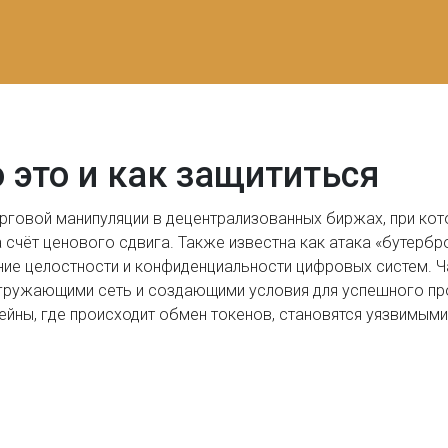
о это и как защититься
орговой манипуляции в децентрализованных биржах, при к
а счёт ценового сдвига
. Также известна как
атака «бутербр
ение целостности и конфиденциальности цифровых систем
. 
гружающими сеть и создающими условия для успешного пр
ейны, где происходит обмен токенов, становятся уязвимым