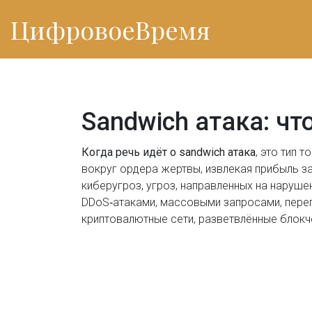
ЦифровоеВремя
Sandwich атака: чт
Когда речь идёт о
sandwich атака
,
это тип т
вокруг ордера жертвы, извлекая прибыль з
киберугроз
,
угроз, направленных на наруш
DDoS‑атаками
,
массовыми запросами, пере
криптовалютные сети
,
разветвлённые блокч