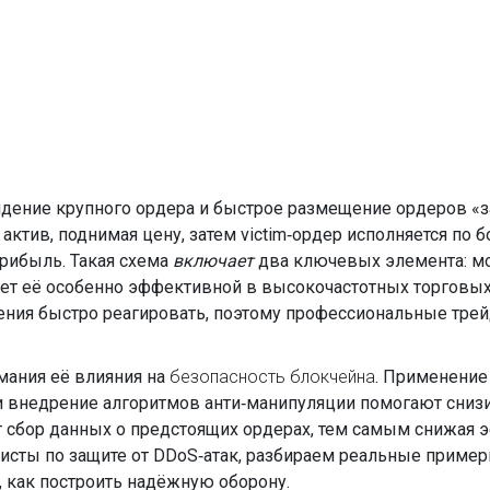
дение крупного ордера и быстрое размещение ордеров «зап
ктив, поднимая цену, затем victim‑ордeр исполняется по б
рибыль. Такая схема
включает
два ключевых элемента: мо
ет её особенно эффективной в высокочастотных торговых 
ения быстро реагировать, поэтому профессиональные трей
мания её влияния на
безопасность блокчейна
. Применение
 и внедрение алгоритмов анти‑манипуляции помогают снизи
яет сбор данных о предстоящих ордерах, тем самым снижая 
исты по защите от DDoS‑атак, разбираем реальные примеры
, как построить надёжную оборону.