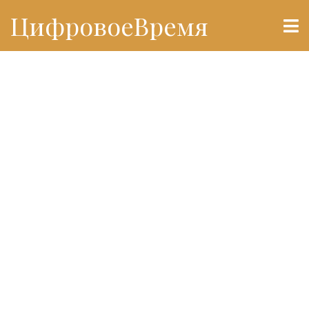
ЦифровоеВремя