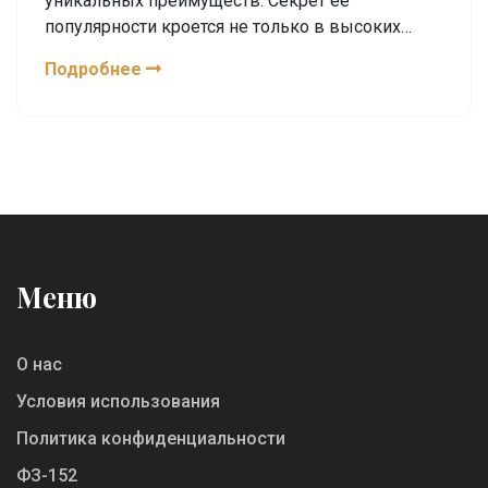
уникальных преимуществ. Секрет её
популярности кроется не только в высоких
образовательных стандартах, но и в широком
Подробнее
спектре возможностей для профессионального
и личностного роста. Благодаря
мультимедийным технологиям и доступу к
современным исследованиям студенты
получают ценные знания и навыки. Узнайте о
возможностях, которые открываются перед
вами при обучении в США.
Меню
О нас
Условия использования
Политика конфиденциальности
ФЗ-152