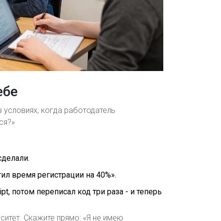
ебе
 условиях, когда работодатель
ся?»
 сделали.
ил время регистрации на 40%».
pt, потом переписал код три раза - и теперь
ситет. Скажите прямо: «Я не имею