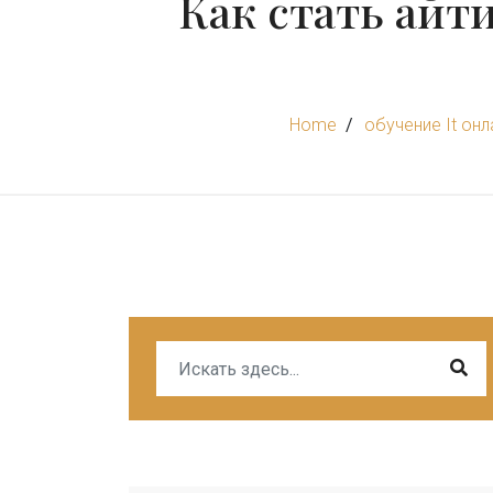
Как стать айт
Home
обучение It онл