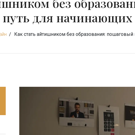
ишником без образова
путь для начинающих
айн
Как стать айтишником без образования: пошаговый