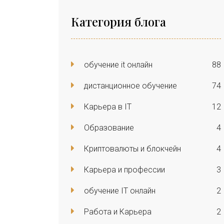
Категория блога
обучение it онлайн
88
дистанционное обучение
74
Карьера в IT
12
Образование
4
Криптовалюты и блокчейн
4
Карьера и профессии
3
обучение IT онлайн
2
Работа и Карьера
2