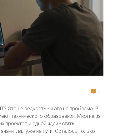
11
IT? Это не редкость - и это не проблема. В
меют технического образования. Многие из
ых проектов и одной идеи -
стать
, значит, вы уже на пути. Осталось только