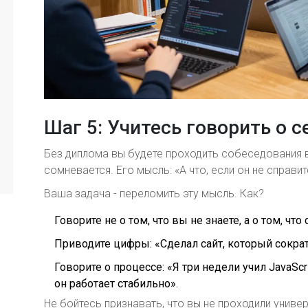
Шаг 5: Учитесь говорить о с
Без диплома вы будете проходить собеседования в
сомневается. Его мысль: «А что, если он не справит
Ваша задача - переломить эту мысль. Как?
Говорите не о том, что вы не знаете, а о том, что
Приводите цифры: «Сделал сайт, который сократ
Говорите о процессе: «Я три недели учил JavaScri
он работает стабильно».
Не бойтесь признавать, что вы не проходили универ