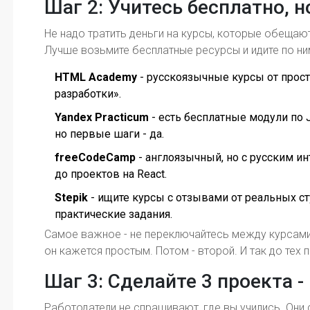
Шаг 2: Учитесь бесплатно, 
Не надо тратить деньги на курсы, которые обещают
Лучше возьмите бесплатные ресурсы и идите по ни
HTML Academy
- русскоязычные курсы от прост
разработки».
Yandex Practicum
- есть бесплатные модули по J
но первые шаги - да.
freeCodeCamp
- англоязычный, но с русским ин
до проектов на React.
Stepik
- ищите курсы с отзывами от реальных сту
практические задания.
Самое важное - не переключайтесь между курсами.
он кажется простым. Потом - второй. И так до тех п
Шаг 3: Сделайте 3 проекта -
Работодатели не спрашивают, где вы учились. Они 