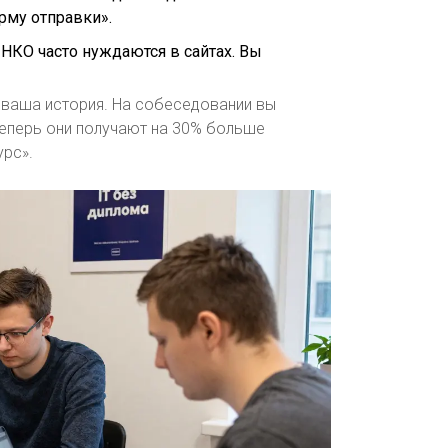
орму отправки».
НКО часто нуждаются в сайтах. Вы
о ваша история. На собеседовании вы
 теперь они получают на 30% больше
урс».