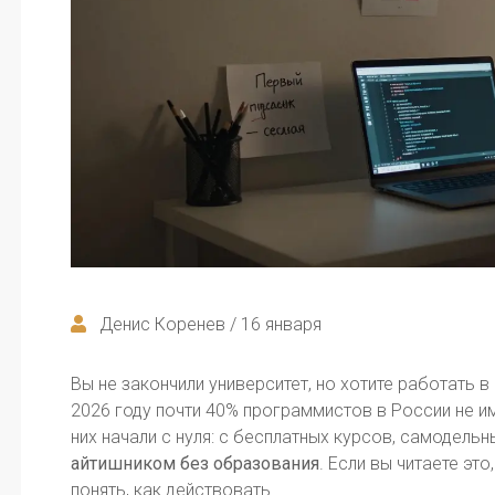
Денис Коренев / 16 января
Вы не закончили университет, но хотите работать в 
2026 году почти 40% программистов в России не и
них начали с нуля: с бесплатных курсов, самодельн
айтишником без образования
. Если вы читаете это
понять, как действовать.