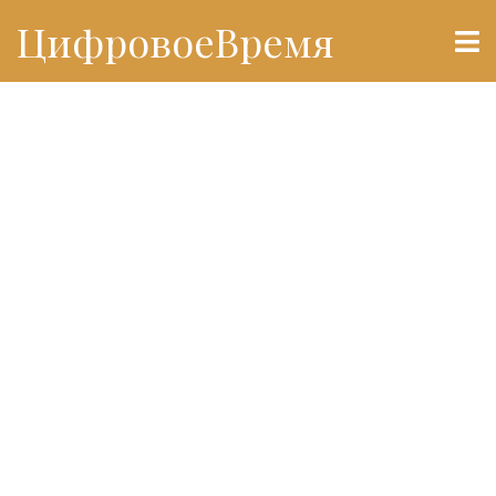
ЦифровоеВремя