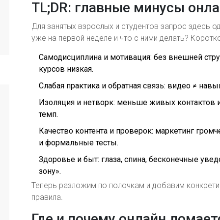
TL;DR: главные минусы онла
Для занятых взрослых и студентов запрос здесь од
уже на первой неделе и что с ними делать? Коротко
Самодисциплина и мотивация: без внешней стру
курсов низкая.
Слабая практика и обратная связь: видео ≠ нав
Изоляция и нетворк: меньше живых контактов 
темп.
Качество контента и проверок: маркетинг гром
и формальные тесты.
Здоровье и быт: глаза, спина, бесконечные ув
зону».
Теперь разложим по полочкам и добавим конкретику
правила.
Где и почему онлайн ломаетс