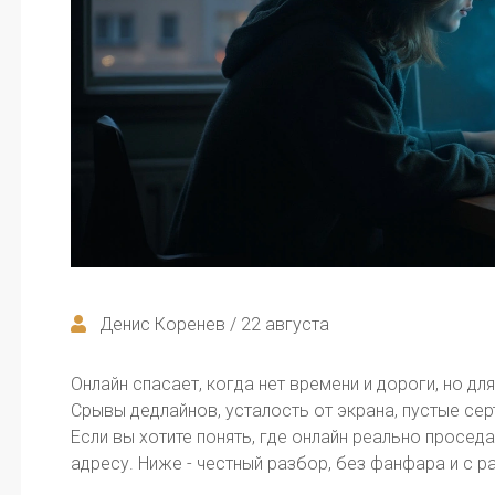
Денис Коренев / 22 августа
Онлайн спасает, когда нет времени и дороги, но дл
Срывы дедлайнов, усталость от экрана, пустые серт
Если вы хотите понять, где онлайн реально проседае
адресу. Ниже - честный разбор, без фанфара и с 