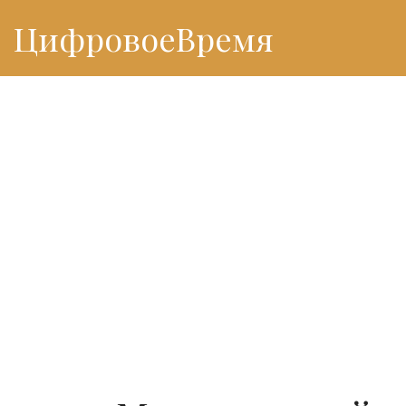
ЦифровоеВремя