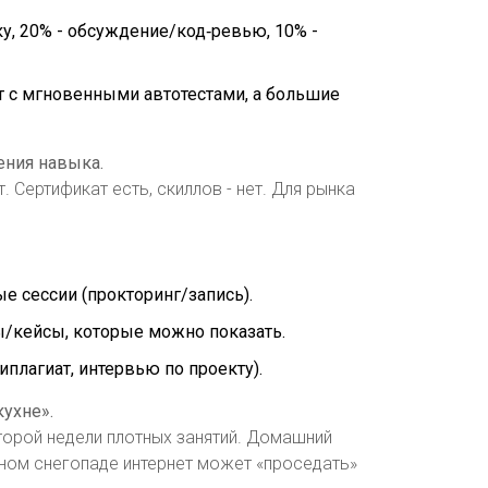
ку, 20% - обсуждение/код‑ревью, 10% -
т с мгновенными автотестами, а большие
ения навыка.
. Сертификат есть, скиллов - нет. Для рынка
е сессии (прокторинг/запись).
ы/кейсы, которые можно показать.
иплагиат, интервью по проекту).
кухне».
второй недели плотных занятий. Домашний
ном снегопаде интернет может «проседать»