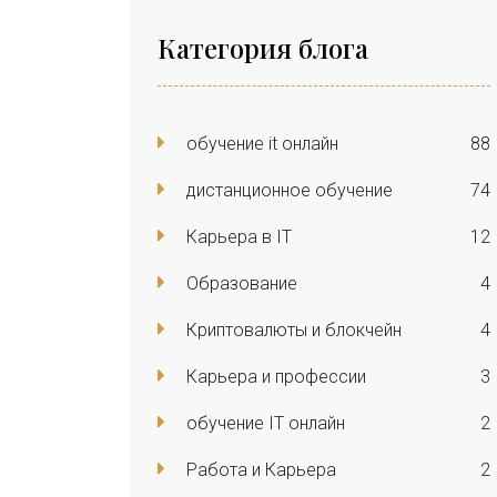
Категория блога
обучение it онлайн
88
дистанционное обучение
74
Карьера в IT
12
Образование
4
Криптовалюты и блокчейн
4
Карьера и профессии
3
обучение IT онлайн
2
Работа и Карьера
2