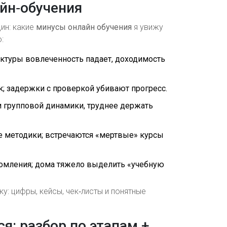
йн‑обучения
ин: какие
минусы онлайн обучения
я увижу
:
ктуры вовлеченность падает, доходимость
ык; задержки с проверкой убивают прогресс.
и групповой динамики, труднее держать
че методики; встречаются «мертвые» курсы
едомления; дома тяжело выделить «учебную
: цифры, кейсы, чек‑листы и понятные
я: разбор по этапам +