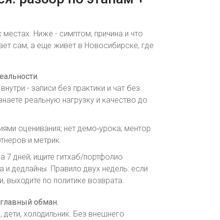
 местах. Ниже - симптом, причина и что
ает сам, а еще живет в Новосибирске, где
еальности.
нутри - записи без практики и чат без
знаете реальную нагрузку и качество до
иями оценивания; нет демо‑урока; ментор
тнеров и метрик.
на 7 дней; ищите гитхаб/портфолио
а и дедлайны. Правило двух недель: если
и, выходите по политике возврата.
 главный обман.
 дети, холодильник. Без внешнего