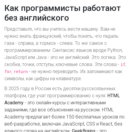
Как программисты работают
без английского
Представьте, что вы учитесь вести машину. Вам не
нужно знать французский, чтобы понять, что педаль
газа - справа, а тормоз - слева. То же самое с
программированием. Синтаксис языков вроде Python,
JavaScript или Java - это не английский. Это логика. Это
скобки, точки, отступы, ключевые слова. Эти слова -
,
if
,
- не нужно переводить. Их запоминают как
for
return
символы, как цифры на клавиатуре.
В 2025 году в России есть десятки русскоязычных
платформ, где учат программированию с нуля:
HTML
Academy
- это онлайн-курсы с интерактивными
заданиями, где все объяснения на русском.
HTML
Academy предлагает более 150 бесплатных уроков по
веб-разработке, включая JavaScript, CSS и React, без
единого слова на английском.
GeekBrains
- это