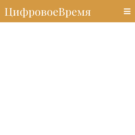
ЦифровоеВремя