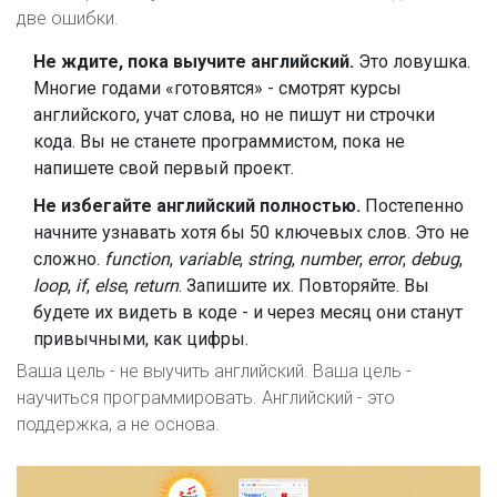
две ошибки.
Не ждите, пока выучите английский.
Это ловушка.
Многие годами «готовятся» - смотрят курсы
английского, учат слова, но не пишут ни строчки
кода. Вы не станете программистом, пока не
напишете свой первый проект.
Не избегайте английский полностью.
Постепенно
начните узнавать хотя бы 50 ключевых слов. Это не
сложно.
function
,
variable
,
string
,
number
,
error
,
debug
,
loop
,
if
,
else
,
return
. Запишите их. Повторяйте. Вы
будете их видеть в коде - и через месяц они станут
привычными, как цифры.
Ваша цель - не выучить английский. Ваша цель -
научиться программировать. Английский - это
поддержка, а не основа.