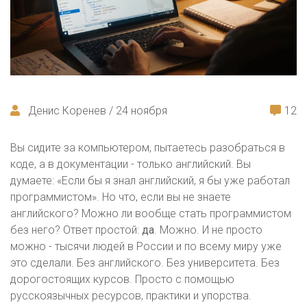
Денис Коренев / 24 ноября
12
Вы сидите за компьютером, пытаетесь разобраться в
коде, а в документации - только английский. Вы
думаете: «Если бы я знал английский, я бы уже работал
программистом». Но что, если вы не знаете
английского? Можно ли вообще стать программистом
без него? Ответ простой:
да
. Можно. И не просто
можно - тысячи людей в России и по всему миру уже
это сделали. Без английского. Без университета. Без
дорогостоящих курсов. Просто с помощью
русскоязычных ресурсов, практики и упорства.