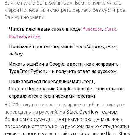
Вам не нужно быть билингвом. Вам не нужно читать
«Гарри Поттера» или смотреть сериалы без субтитров.
Вам нужно уметь:
Читать ключевые слова в коде:
,
,
function
class
,
boolean
array
Понимать простые термины:
variable
,
loop
,
error
,
debug
Искать ошибки в Google: ввести «как исправить
TypeError Python» - и получить ответ на русском
Пользоваться переводчиками: DeepL,
Яндекс.Переводчик, Google Translate - они отлично
справляются с техническими текстами
В 2025 году почти все популярные ошибки в коде уже
переведены на русский. На
Stack Overflow
-
самом
большом форуме для программистов, где миллионы
вопросов и ответов, но на русском языке есть десятки
тысяч аналогичных решений на сайтах вроде Habr, Stack