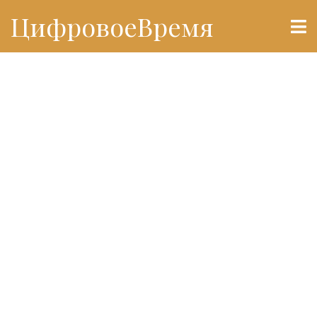
ЦифровоеВремя