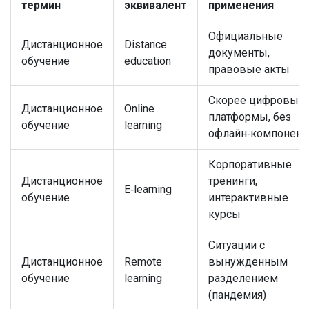
термин
эквивалент
применения
Официальные
Дистанционное
Distance
документы,
обучение
education
правовые акты
Скорее цифровые
Дистанционное
Online
платформы, без
обучение
learning
офлайн‑компонент
Корпоративные
Дистанционное
тренинги,
E‑learning
обучение
интерактивные
курсы
Ситуации с
Дистанционное
Remote
вынужденным
обучение
learning
разделением
(пандемия)