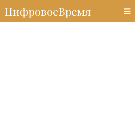
ЦифровоеВремя