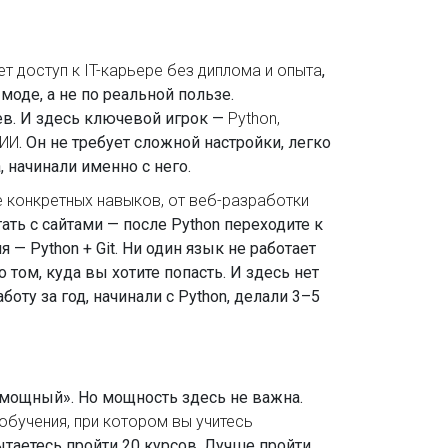
 доступ к IT-карьере без диплома и опыта
,
оде, а не по реальной пользе.
цев. И здесь ключевой игрок —
Python
,
 ИИ
. Он не требует сложной настройки, легко
, начинали именно с него.
е конкретных навыков, от веб-разработки
ать с сайтами — после Python переходите к
 — Python + Git. Ни один язык не работает
о том, куда вы хотите попасть. И здесь нет
оту за год, начинали с Python, делали 3–5
й мощный». Но мощность здесь не важна.
обучения, при котором вы учитесь
ытаетесь пройти 20 курсов. Лучше пройти