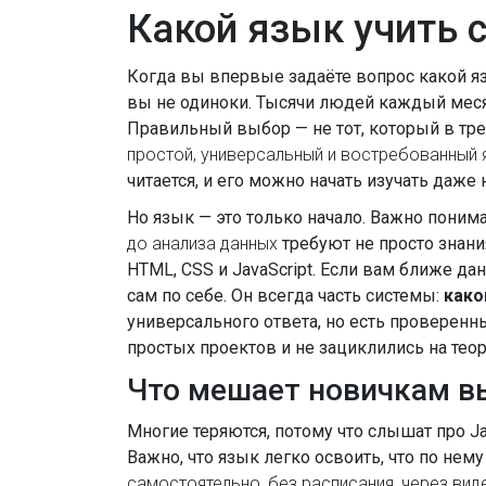
Какой язык учить с
Когда вы впервые задаёте вопрос
какой я
вы не одиноки. Тысячи людей каждый месяц
Правильный выбор — не тот, который в тре
простой, универсальный и востребованный 
читается, и его можно начать изучать даже 
Но язык — это только начало. Важно понима
до анализа данных
требуют не просто знания
HTML, CSS и JavaScript. Если вам ближе дан
сам по себе. Он всегда часть системы:
како
универсального ответа, но есть проверенны
простых проектов и не зациклились на теор
Что мешает новичкам в
Многие теряются, потому что слышат про Ja
Важно, что язык легко освоить, что по нему
самостоятельно, без расписания, через вид