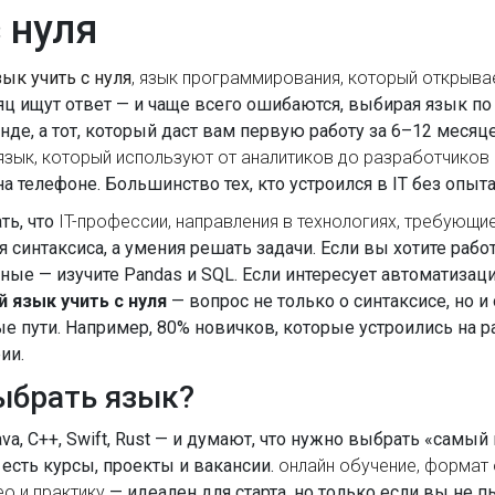
 нуля
зык учить с нуля
,
язык программирования, который открывает
 ищут ответ — и чаще всего ошибаются, выбирая язык по м
нде, а тот, который даст вам первую работу за 6–12 меся
язык, который используют от аналитиков до разработчиков
на телефоне. Большинство тех, кто устроился в IT без опыта
ть, что
IT-профессии
,
направления в технологиях, требующи
 синтаксиса, а умения решать задачи. Если вы хотите работ
ные — изучите Pandas и SQL. Если интересует автоматизация
й язык учить с нуля
— вопрос не только о синтаксисе, но и 
е пути. Например, 80% новичков, которые устроились на раб
ии.
ыбрать язык?
va, C++, Swift, Rust — и думают, что нужно выбрать «самы
 есть курсы, проекты и вакансии.
онлайн обучение
,
формат 
ео и практику
— идеален для старта, но только если вы не п