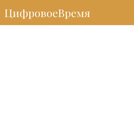
ЦифровоеВремя