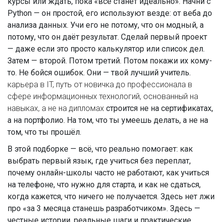
курсы или ждать, пока «всё станет идеально». Начни с
Python — он простой, его используют везде: от веба до
анализа данных. Учи его не потому, что он модный, а
потому, что он даёт результат. Сделай первый проект
— даже если это просто калькулятор или список дел.
Затем — второй. Потом третий. Потом покажи их кому-
то. Не бойся ошибок. Они — твой лучший учитель.
карьера в IT
,
путь от новичка до профессионала в
сфере информационных технологий, основанный на
навыках, а не на дипломах
строится не на сертификатах,
а на портфолио. На том, что ты умеешь делать, а не на
том, что ты прошёл.
В этой подборке — всё, что реально помогает: как
выбрать первый язык, где учиться без переплат,
почему онлайн-школы часто не работают, как учиться
на телефоне, что нужно для старта, и как не сдаться,
когда кажется, что ничего не получается. Здесь нет лжи
про «за 3 месяца станешь разработчиком». Здесь —
честные истории, реальные шаги и практические