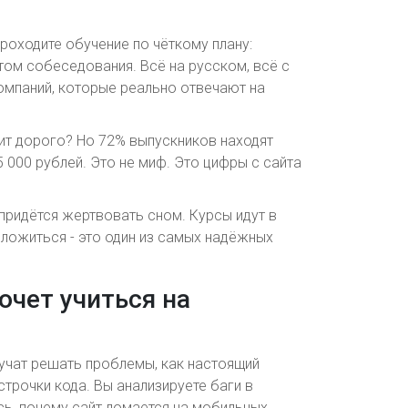
проходите обучение по чёткому плану:
том собеседования. Всё на русском, всё с
омпаний, которые реально отвечают на
чит дорого? Но 72% выпускников находят
5 000 рублей. Это не миф. Это цифры с сайта
 придётся жертвовать сном. Курсы идут в
вложиться - это один из самых надёжных
хочет учиться на
с учат решать проблемы, как настоящий
строчки кода. Вы анализируете баги в
сь, почему сайт ломается на мобильных.