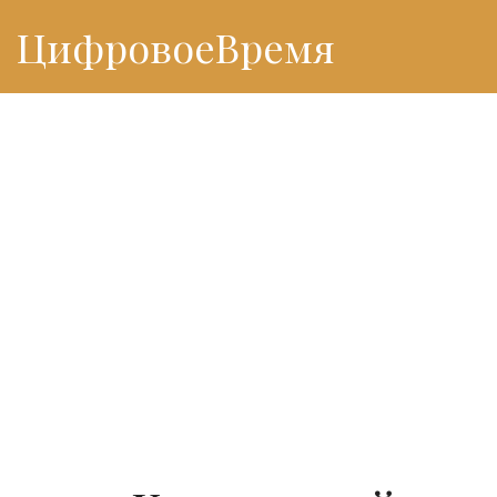
ЦифровоеВремя