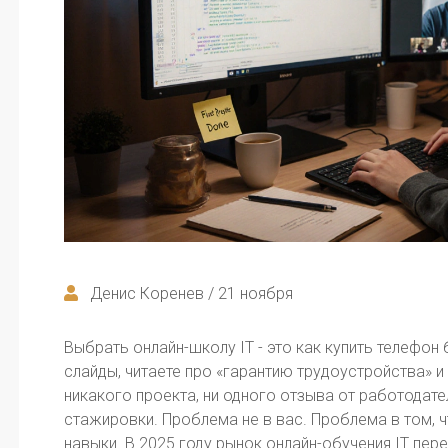
Денис Коренев / 21 ноября
Выбрать онлайн-школу IT - это как купить телефон 
слайды, читаете про «гарантию трудоустройства» и д
никакого проекта, ни одного отзыва от работодате
стажировки. Проблема не в вас. Проблема в том, 
навыки. В 2025 году рынок онлайн-обучения IT пер