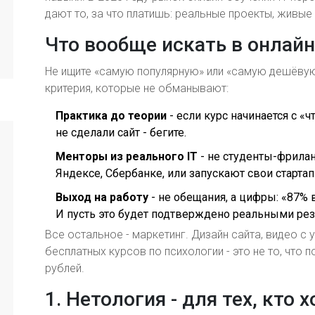
дают то, за что платишь: реальные проекты, живые
Что вообще искать в онлайн
Не ищите «самую популярную» или «самую дешёвую»
критерия, которые не обманывают:
Практика до теории
- если курс начинается с «
не сделали сайт - бегите.
Менторы из реального IT
- не студенты-фрилан
Яндексе, Сбербанке, или запускают свои стартап
Выход на работу
- не обещания, а цифры: «87% 
И пусть это будет подтверждено реальными ре
Все остальное - маркетинг. Дизайн сайта, видео с
бесплатных курсов по психологии - это не то, что 
рублей.
1. Нетология - для тех, кто 