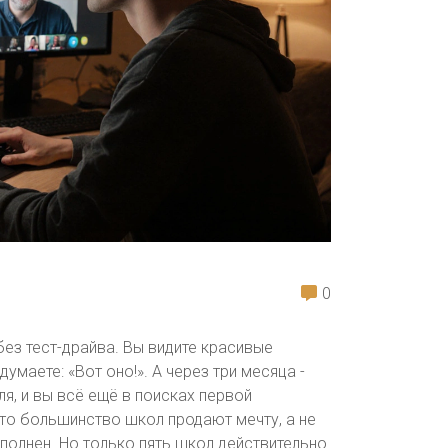
0
без тест-драйва. Вы видите красивые
умаете: «Вот оно!». А через три месяца -
ля, и вы всё ещё в поисках первой
что большинство школ продают мечту, а не
еполнен. Но только пять школ действительно