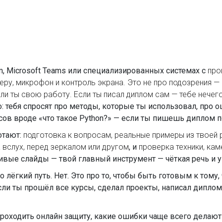
, Microsoft Teams или специализированных системах с
про
еру, микрофон и контроль экрана
. Это не про подозрения —
ли ты свою работу. Если ты писал диплом сам — тебе нечег
 тебя спросят про методы, которые ты использовал, про о
ов вроде «что такое Python?» — если ты пишешь диплом по 
отают:
подготовка к вопросам
,
реальные примеры из твоей 
а вслух, перед зеркалом или другом
, и
проверка техники
,
кам
сивые слайды — твой главный инструмент — чёткая речь и 
 лёгкий путь. Нет. Это про то, чтобы быть готовым к тому, 
если ты прошёл все курсы, сделал проекты, написал дипло
роходить онлайн защиту, какие ошибки чаще всего делают 