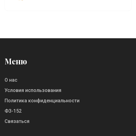
начиная от программирования до анализа
данных. Мы обсудим идеальные площадки для
новичков, а также продвинутые курсы для
опытных специалистов. Анализируем
специфические особенности и преимущества
популярных платформ.
Меню
О нас
Условия использования
Политика конфиденциальности
ФЗ-152
Связаться