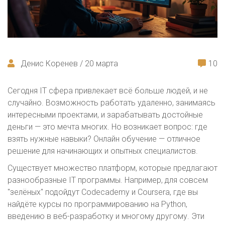
Денис Коренев / 20 марта
10
Сегодня IT сфера привлекает всё больше людей, и не
случайно. Возможность работать удаленно, занимаясь
интересными проектами, и зарабатывать достойные
деньги — это мечта многих. Но возникает вопрос: где
взять нужные навыки? Онлайн обучение — отличное
решение для начинающих и опытных специалистов.
Существует множество платформ, которые предлагают
разнообразные IT программы. Например, для совсем
"зелёных" подойдут Codecademy и Coursera, где вы
найдёте курсы по программированию на Python,
введению в веб-разработку и многому другому. Эти