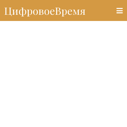
ЦифровоеВремя