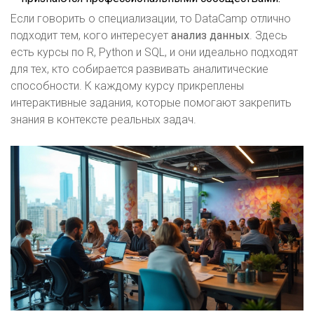
Если говорить о специализации, то DataCamp отлично
подходит тем, кого интересует
анализ данных
. Здесь
есть курсы по R, Python и SQL, и они идеально подходят
для тех, кто собирается развивать аналитические
способности. К каждому курсу прикреплены
интерактивные задания, которые помогают закрепить
знания в контексте реальных задач.