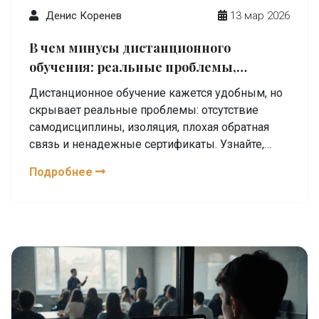
Денис Коренев
13 мар 2026
В чем минусы дистанционного
обучения: реальные проблемы,
которые скрывают рекламные ролики
Дистанционное обучение кажется удобным, но
скрывает реальные проблемы: отсутствие
самодисциплины, изоляция, плохая обратная
связь и ненадежные сертификаты. Узнайте,
почему многие бросают онлайн-курсы и как
Подробнее
избежать ловушек.