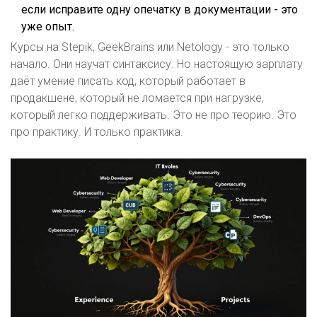
если исправите одну опечатку в документации - это
уже опыт.
Курсы на Stepik, GeekBrains или Netology - это только
начало. Они научат синтаксису. Но настоящую зарплату
даёт умение писать код, который работает в
продакшене, который не ломается при нагрузке,
который легко поддерживать. Это не про теорию. Это
про практику. И только практика.