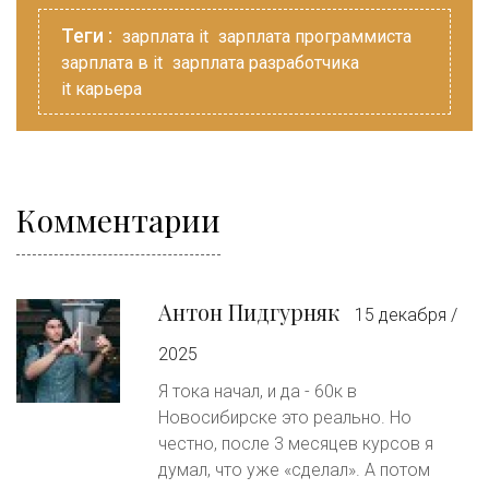
Теги :
зарплата it
зарплата программиста
зарплата в it
зарплата разработчика
it карьера
Комментарии
Антон Пидгурняк
15 декабря /
2025
Я тока начал, и да - 60к в
Новосибирске это реально. Но
честно, после 3 месяцев курсов я
думал, что уже «сделал». А потом