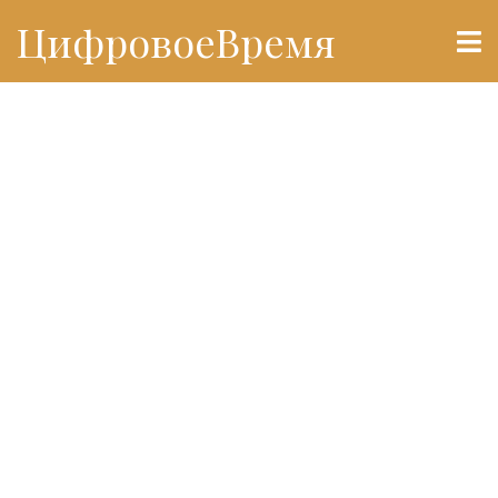
ЦифровоеВремя