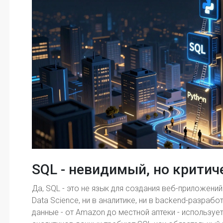
SQL - невидимый, но крити
Да, SQL - это не язык для создания веб-приложений
Data Science, ни в аналитике, ни в backend-разраб
данные - от Amazon до местной аптеки - использует