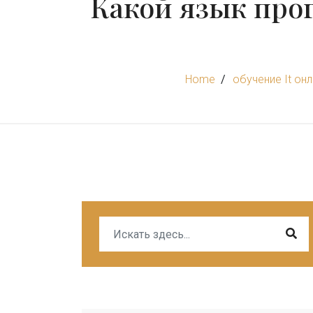
Какой язык про
Home
обучение It он