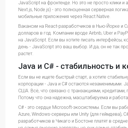
JavaScript на фронтенде. Но это не просто клики и 
Next.js, Node.js) - это полноценная серверная логи
мобильные приложения через React Native.
Вакансии на React-разработчиков в Нью-Йорке и С
долларов в год. Компании вроде Airbnb, Uber и Pa
на JavaScript. Если вы хотите писать интерфейсы
день - JavaScript это ваш выбор. И да, он не так пр
растет.
Java и C# - стабильность и
Если вы не ищете быстрый старт, а хотите стабильн
корпорации - Java и C# остаются незаменимыми. J
США. Всё, что связано с транзакциями, кредитами, 
Потому что она надежна, масштабируема и работа
C# - это сердце Microsoft-экосистемы. Если вы раб
Azure, Windows-серверы или Unity (для геймдева), C
разработчиков в Чикаго и Бостоне платят в среднем
не самые высокие зарплаты, но они самые стабильн