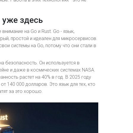
е уже здесь
внимание на Go и Rust. Go - язык,
рый, простой и идеален для микросервисов.
свои системы на Go, потому что они стали в
жна безопасность. Он используется в
чейне и даже в космических системах NASA.
ванность растет на 40% в год. В 2025 году
т 140 000 долларов. Это язык для тех, кто
атят за это хорошо.