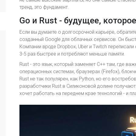
тренд, это фундамент.
Go и Rust - будущее, которо
Если вы думаете о долгосрочной карьере, обратите 
созданный Google для облачных сервисов. Он быст
Компании вроде Dropbox, Uber и Twitch переписали 
3-5 раз быстрее и потребляют меньше памяти.
Rust - это язык, который заменяет C++ там, где ва
операционных системах, браузерах (Firefox), блок
Rust не так популярен, как Python, но его востребо
разработчики Rust в Силиконовой долине получают о
хочет работать на переднем крае технологий - и пл