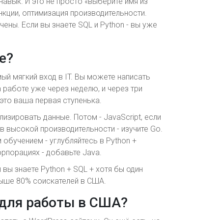
авык. И это не просто «выберите имя из
кции, оптимизация производительности.
ичены. Если вы знаете SQL и Python - вы уже
е?
мый мягкий вход в IT. Вы можете написать
а работе уже через неделю, и через три
 это ваша первая ступенька.
изировать данные. Потом - JavaScript, если
в высокой производительности - изучите Go.
обучением - углубляйтесь в Python +
орпорациях - добавьте Java.
 вы знаете Python + SQL + хотя бы один
выше 80% соискателей в США.
 для работы в США?