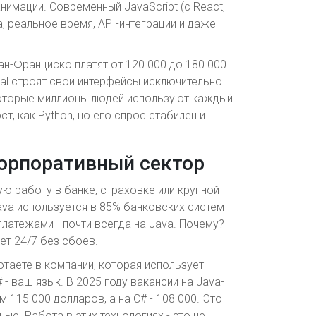
анимации. Современный JavaScript (с React,
ка, реальное время, API-интеграции и даже
ан-Франциско платят от 120 000 до 180 000
yPal строят свои интерфейсы исключительно
, которые миллионы людей используют каждый
ост, как Python, но его спрос стабилен и
 корпоративный сектор
ую работу в банке, страховке или крупной
ava используется в 85% банковских систем
платежами - почти всегда на Java. Почему?
ет 24/7 без сбоев.
отаете в компании, которая использует
# - ваш язык. В 2025 году вакансии на Java-
 115 000 долларов, а на C# - 108 000. Это
ые. Работа в этих технологиях - это не