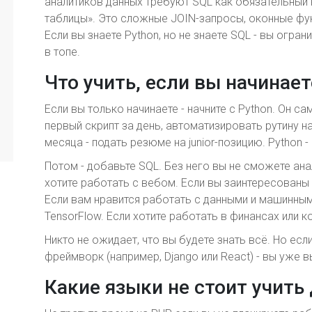
аналитиков данных требуют SQL как обязательный н
таблицы». Это сложные JOIN-запросы, оконные фун
Если вы знаете Python, но не знаете SQL - вы огран
в топе.
Что учить, если вы начинает
Если вы только начинаете - начните с Python. Он са
первый скрипт за день, автоматизировать рутину н
месяца - подать резюме на junior-позицию. Python -
Потом - добавьте SQL. Без него вы не сможете анал
хотите работать с вебом. Если вы заинтересованы 
Если вам нравится работать с данными и машинным 
TensorFlow. Если хотите работать в финансах или к
Никто не ожидает, что вы будете знать всё. Но если
фреймворк (например, Django или React) - вы уже 
Какие языки не стоит учить