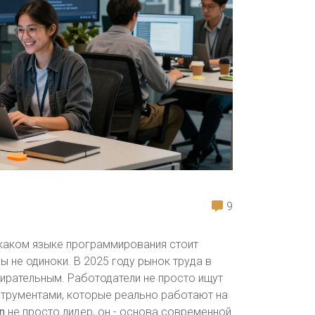
9
а каком языке программирования стоит
ы не одиноки. В 2025 году рынок труда в
ирательным. Работодатели не просто ищут
нструментами, которые реально работают на
n
не просто лидер, он - основа современной