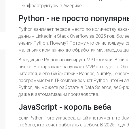
IT-инфраструктуры в Америке.
Python - не просто популяр
Python занимает первое место по количеству вакан
данным LinkedIn и Stack Overflow за 2025 год, бол
знания Python. Почему? Потому что он используетс
маленьких компаниях до обработки миллиардов данн
В медицине Python анализирует МРТ-снимки. В фин
рынке. В стартапах - запускает MVP за неделю. Он 
читается, и его библиотеки - Pandas, NumPy, Tensor
программисты в IT-компаниях учат Python, чтобы а
Python, вы можете работать в Data Science, веб-р
даже в автоматизации производства.
JavaScript - король веба
Если Python - это универсальный инструмент, то Jav
любого, кто хочет работать с вебом. В 2025 году