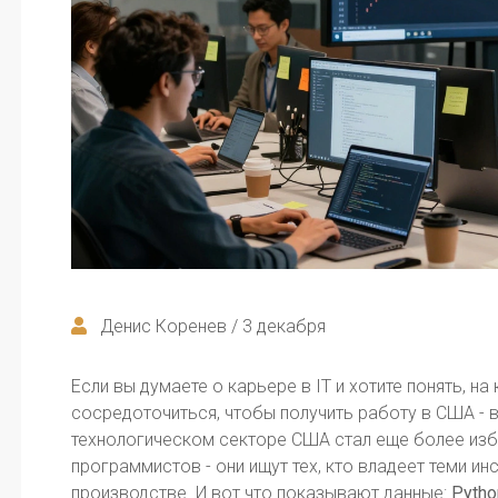
Денис Коренев / 3 декабря
Если вы думаете о карьере в IT и хотите понять, н
сосредоточиться, чтобы получить работу в США - в
технологическом секторе США стал еще более изб
программистов - они ищут тех, кто владеет теми и
производстве. И вот что показывают данные:
Pytho