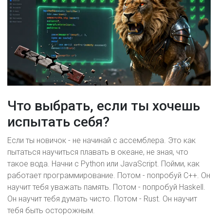
Что выбрать, если ты хочешь
испытать себя?
Если ты новичок - не начинай с ассемблера. Это как
пытаться научиться плавать в океане, не зная, что
такое вода. Начни с Python или JavaScript. Пойми, как
работает программирование. Потом - попробуй C++. Он
научит тебя уважать память. Потом - попробуй Haskell.
Он научит тебя думать чисто. Потом - Rust. Он научит
тебя быть осторожным.