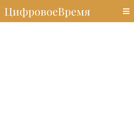
ЦифровоеВремя