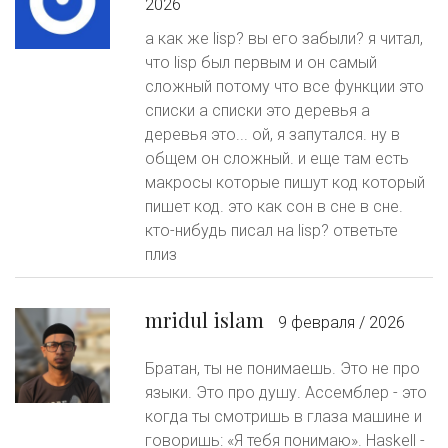
2026
а как же lisp? вы его забыли? я читал,
что lisp был первым и он самый
сложный потому что все функции это
списки а списки это деревья а
деревья это... ой, я запутался. ну в
общем он сложный. и еще там есть
макросы которые пишут код который
пишет код. это как сон в сне в сне.
кто-нибудь писал на lisp? ответьте
плиз
mridul islam
9 февраля / 2026
Братан, ты не понимаешь. Это не про
языки. Это про душу. Ассемблер - это
когда ты смотришь в глаза машине и
говоришь: «Я тебя понимаю». Haskell -