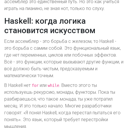
ассемблер это единственный путь. Но это как учиться
играть на пианино, не зная нот, только по слуху.
Haskell: когда логика
становится искусством
Если ассемблер - это борьба с железом, то Haskell -
это борьба с самим собой. Это функциональный язык,
где нет переменных, циклов или побочных эффектов.
Всё - это функции, которые вызывают другие функции, и
всё должно быть чистым, предсказуемым и
математически точным.
В Haskell нет
или
. Вместо этого ты
for
while
используешь рекурсию, монады, функторы. Пока ты
разбираешься, что такое
монада
, ты уже потратил
месяц. И это только начало. Многие разработчики
говорят: «Я понял Haskell, когда перестал пытаться его
понять». Это язык, который требует перестройки
мышления.