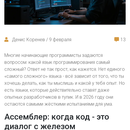
Денис Коренев / 9 февраля
13
Многие начинающие программисты задаются
вопросом: какой язык программирования самый
сложный? Ответ не так прост, как кажется. Нет единого
«самого сложного» языка - всё зависит от того, что ты
хочешь делать, как ты мыслишь и какой у тебя опыт. Но
есть языки, которые действительно ставят даже
опытных разработчиков в тупик. И в 2026 году они
остаются самыми жёсткими испытаниями для ума.
Ассемблер: когда код - это
диалог с железом