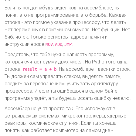
Если ты когда-нибудь видел код на ассемблере, ты
понял: это не программирование, это борьба. Каждая
строка - это прямое указание процессору, что делать.
Нет переменных в привычном смысле. Нет функций. Нет
библиотек. Только регистры, адреса памяти и
инструкции вроде
,
,
.
MOV
ADD
JMP
Представь, что тебе нужно написать программу,
которая считает сумму двух чисел. На Python это одна
строка:
. На ассемблере - десятки строк.
result = a + b
Ты должен сам управлять стеком, выделять память,
следить за переполнением, учитывать архитектуру
процессора. И если ты ошибёшься в одном байте -
программа упадёт, а ты будешь искать ошибку неделю.
Ассемблер не учат просто так. Его используют в
встраиваемых системах: микроконтроллеры, ядерные
реакторы, космические спутники. Если ты хочешь
понять, как работает компьютер на самом дне -