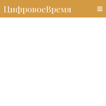
ЦифровоеВремя