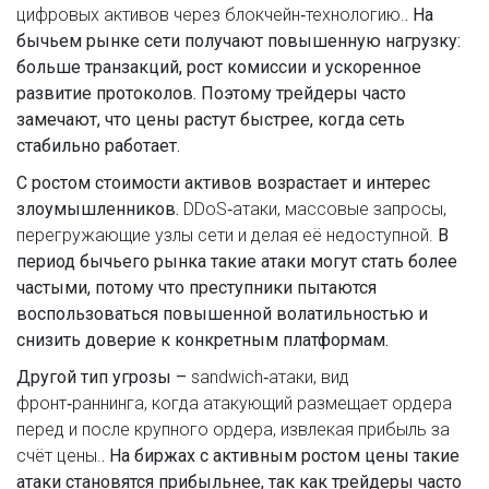
цифровых активов через блокчейн‑технологию.
. На
бычьем рынке сети получают повышенную нагрузку:
больше транзакций, рост комиссии и ускоренное
развитие протоколов. Поэтому трейдеры часто
замечают, что цены растут быстрее, когда сеть
стабильно работает.
С ростом стоимости активов возрастает и интерес
злоумышленников.
DDoS‑атаки
,
массовые запросы,
перегружающие узлы сети и делая её недоступной.
В
период бычьего рынка такие атаки могут стать более
частыми, потому что преступники пытаются
воспользоваться повышенной волатильностью и
снизить доверие к конкретным платформам.
Другой тип угрозы –
sandwich‑атаки
,
вид
фронт‑раннинга, когда атакующий размещает ордера
перед и после крупного ордера, извлекая прибыль за
счёт цены.
. На биржах с активным ростом цены такие
атаки становятся прибыльнее, так как трейдеры часто