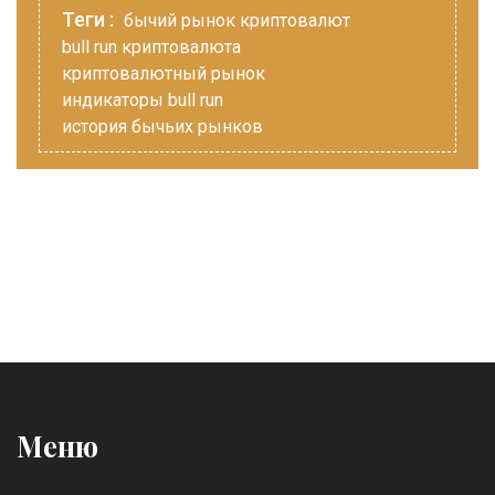
Теги :
бычий рынок криптовалют
bull run криптовалюта
криптовалютный рынок
индикаторы bull run
история бычьих рынков
Меню