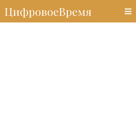
ЦифровоеВремя