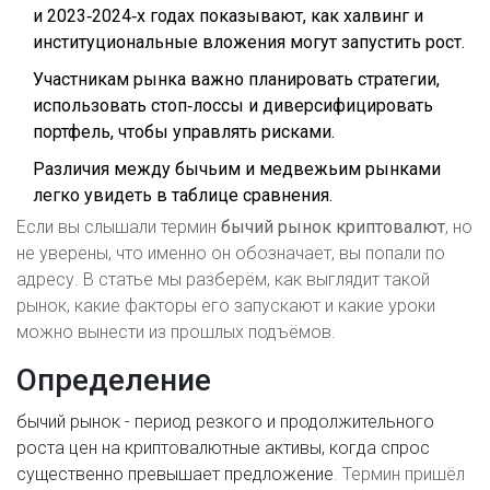
и 2023‑2024‑х годах показывают, как халвинг и
институциональные вложения могут запустить рост.
Участникам рынка важно планировать стратегии,
использовать стоп‑лоссы и диверсифицировать
портфель, чтобы управлять рисками.
Различия между бычьим и медвежьим рынками
легко увидеть в таблице сравнения.
Если вы слышали термин
бычий рынок криптовалют
, но
не уверены, что именно он обозначает, вы попали по
адресу. В статье мы разберём, как выглядит такой
рынок, какие факторы его запускают и какие уроки
можно вынести из прошлых подъёмов.
Определение
бычий рынок
-
период резкого и продолжительного
роста цен на криптовалютные активы, когда спрос
существенно превышает предложение
. Термин пришёл