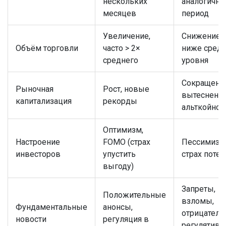
нескольких
аналогичн
месяцев
период
Увеличение,
Снижение,
Объём торговли
часто > 2×
ниже средн
среднего
уровня
Сокращени
Рыночная
Рост, новые
вытеснени
капитализация
рекорды
альткойнов
Оптимизм,
Настроение
FOMO (страх
Пессимизм
инвесторов
упустить
страх потер
выгоду)
Запреты,
Положительные
взломы,
Фундаментальные
анонсы,
отрицател
новости
регуляция в
регулятив