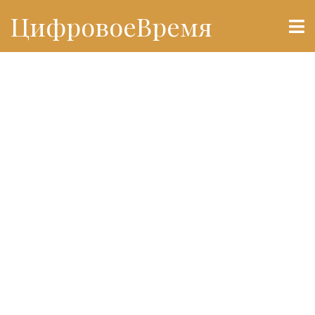
ЦифровоеВремя