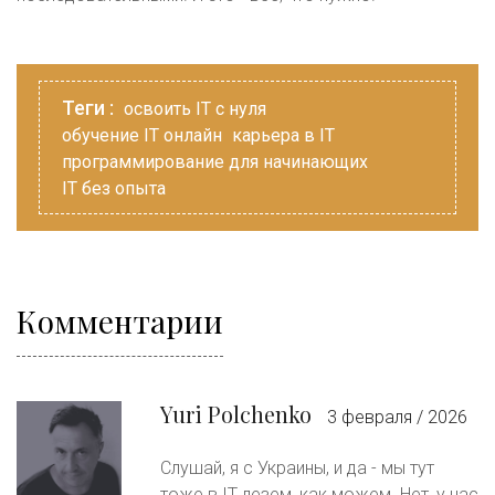
Теги :
освоить IT с нуля
обучение IT онлайн
карьера в IT
программирование для начинающих
IT без опыта
Комментарии
Yuri Polchenko
3 февраля / 2026
Слушай, я с Украины, и да - мы тут
тоже в IT лезем, как можем. Нет, у нас