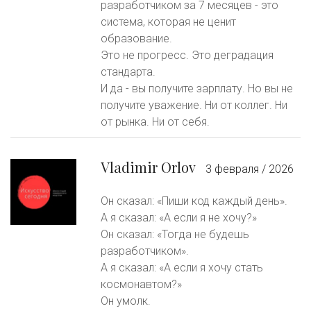
разработчиком за 7 месяцев - это
система, которая не ценит
образование.
Это не прогресс. Это деградация
стандарта.
И да - вы получите зарплату. Но вы не
получите уважение. Ни от коллег. Ни
от рынка. Ни от себя.
Vladimir Orlov
3 февраля / 2026
Он сказал: «Пиши код каждый день».
А я сказал: «А если я не хочу?»
Он сказал: «Тогда не будешь
разработчиком».
А я сказал: «А если я хочу стать
космонавтом?»
Он умолк.