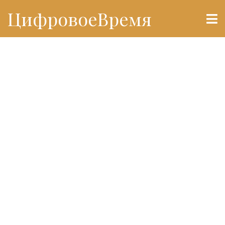
ЦифровоеВремя