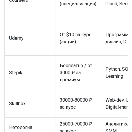
Coursera
(специализация)
Cloud, Secur
От $10 за курс
Программир
Udemy
(акции)
дизайн, De
Бесплатно / от
Python, SQL
Stepik
3000 ₽ за
Learning
премиум
30000‑80000 ₽
Web‑dev, UI
Skillbox
за курс
Digital‑mark
25000‑70000 ₽
Аналитика, 
Нетология
за курс
SMM