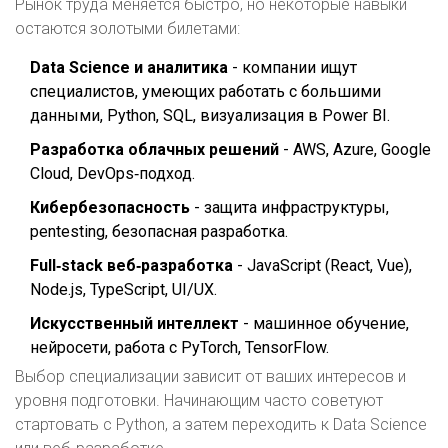
Рынок труда меняется быстро, но некоторые навыки
остаются золотыми билетами:
Data Science и аналитика
- компании ищут
специалистов, умеющих работать с большими
данными, Python, SQL, визуализация в Power BI.
Разработка облачных решений
- AWS, Azure, Google
Cloud, DevOps‑подход.
Кибербезопасность
- защита инфраструктуры,
pentesting, безопасная разработка.
Full‑stack веб‑разработка
- JavaScript (React, Vue),
Node.js, TypeScript, UI/UX.
Искусственный интеллект
- машинное обучение,
нейросети, работа с PyTorch, TensorFlow.
Выбор специализации зависит от ваших интересов и
уровня подготовки. Начинающим часто советуют
стартовать с Python, а затем переходить к Data Science