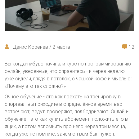
Денис Коренев / 2 марта
12
Вы когда-нибудь начинали курс по программированию
онлайн, уверенные, что справитесь - и через неделю
уже сидели, глядя в потолок, с чашкой кофе и мыслью:
«Почему это так сложно?»
Очное обучение - это как поехать на тренировку в
спортзал: вы приходите в определённое время, вас
встречают, ведут, проверяют, подбадривают. Онлайн-
обучение - это как купить абонемент, положить его в
ящик, а потом вспомнить про него через три месяца,
когда уже не помните, зачем он вам был нужен.