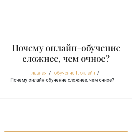
Почему онлайн-обучение
сложнее, чем очное?
Главная
обучение It онлайн
Почему онлайн-обучение сложнее, чем очное?