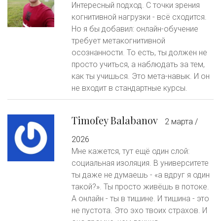
Интересный подход. С точки зрения
когнитивной нагрузки - всё сходится.
Но я бы добавил: онлайн-обучение
требует метакогнитивной
осознанности. То есть, ты должен не
просто учиться, а наблюдать за тем,
как ты учишься. Это мета-навык. И он
не входит в стандартные курсы.
Timofey Balabanov
2 марта /
2026
Мне кажется, тут ещё один слой:
социальная изоляция. В университете
ты даже не думаешь - «а вдруг я один
такой?». Ты просто живёшь в потоке.
А онлайн - ты в тишине. И тишина - это
не пустота. Это эхо твоих страхов. И