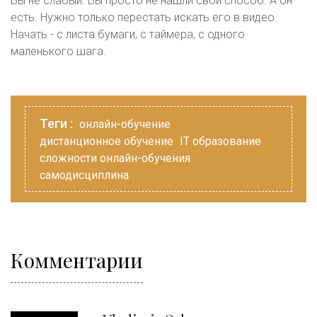
Вы не слабый. Вы просто не нашли свой способ. А он
есть. Нужно только перестать искать его в видео.
Начать - с листа бумаги, с таймера, с одного
маленького шага.
Теги :
онлайн-обучение
дистанционное обучение
IT образование
сложности онлайн-обучения
самодисциплина
Комментарии