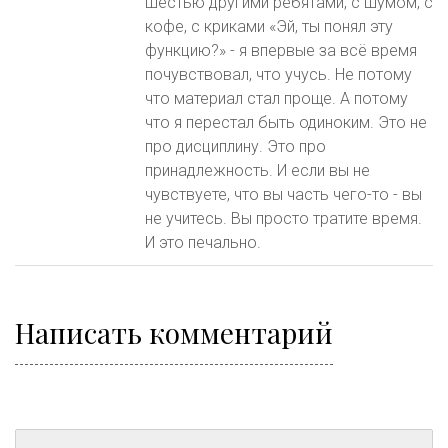
шестью другими ребятами, с шумом, с
кофе, с криками «Эй, ты понял эту
функцию?» - я впервые за всё время
почувствовал, что учусь. Не потому
что материал стал проще. А потому
что я перестал быть одиноким. Это не
про дисциплину. Это про
принадлежность. И если вы не
чувствуете, что вы часть чего-то - вы
не учитесь. Вы просто тратите время.
И это печально.
Написать комментарий