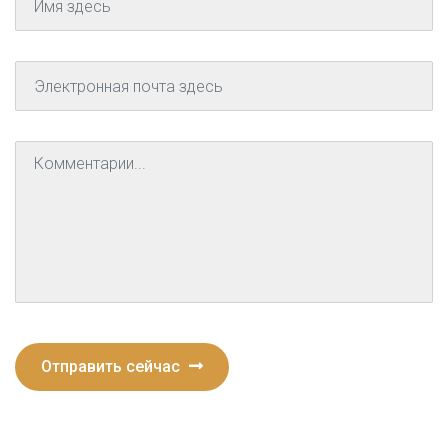
Отправить сейчас