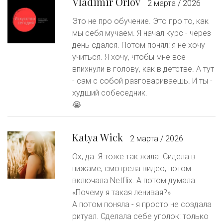
Vladimir Orlov
2 марта / 2026
Это не про обучение. Это про то, как
мы себя мучаем. Я начал курс - через
день сдался. Потом понял: я не хочу
учиться. Я хочу, чтобы мне всё
впихнули в голову, как в детстве. А тут
- сам с собой разговариваешь. И ты -
худший собеседник.
😭
Katya Wick
2 марта / 2026
Ох, да. Я тоже так жила. Сидела в
пижаме, смотрела видео, потом
включала Netflix. А потом думала:
«Почему я такая ленивая?»
А потом поняла - я просто не создала
ритуал. Сделала себе уголок: только