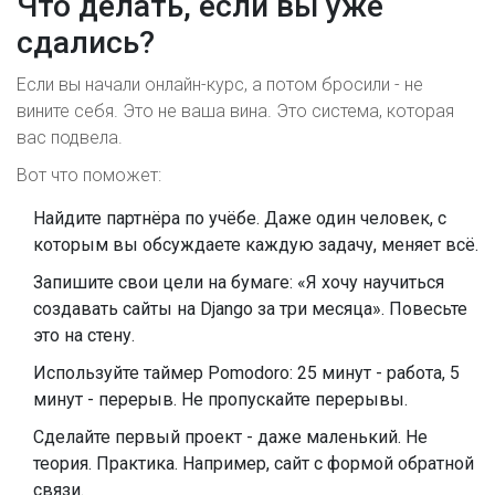
Что делать, если вы уже
сдались?
Если вы начали онлайн-курс, а потом бросили - не
вините себя. Это не ваша вина. Это система, которая
вас подвела.
Вот что поможет:
Найдите партнёра по учёбе. Даже один человек, с
которым вы обсуждаете каждую задачу, меняет всё.
Запишите свои цели на бумаге: «Я хочу научиться
создавать сайты на Django за три месяца». Повесьте
это на стену.
Используйте таймер Pomodoro: 25 минут - работа, 5
минут - перерыв. Не пропускайте перерывы.
Сделайте первый проект - даже маленький. Не
теория. Практика. Например, сайт с формой обратной
связи.