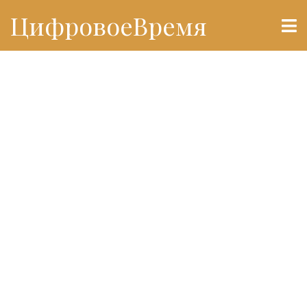
ЦифровоеВремя