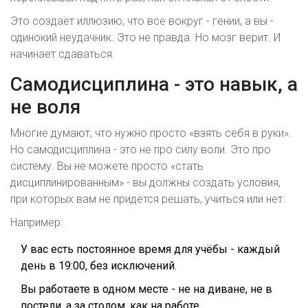
Это создаёт иллюзию, что все вокруг - гении, а вы -
одинокий неудачник. Это не правда. Но мозг верит. И
начинает сдаваться.
Самодисциплина - это навык, а
не воля
Многие думают, что нужно просто «взять себя в руки».
Но самодисциплина - это не про силу воли. Это про
систему. Вы не можете просто «стать
дисциплинированным» - вы должны создать условия,
при которых вам не придётся решать, учиться или нет.
Например:
У вас есть постоянное время для учёбы - каждый
день в 19:00, без исключений.
Вы работаете в одном месте - не на диване, не в
постели, а за столом, как на работе.