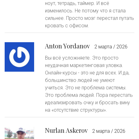
ноут, тетрадь, таймер. И всё
изменилось. Не потому что я стала
сильнее. Просто мозг перестал путать
кровать с офисом.
Anton Yordanov
2 марта / 2026
Вы всё усложняете. Это просто
неудачная маркетинговая уловка.
Онлайн-курсы - это не для всех. И да,
большинство людей не умеют
учиться. Это не проблема системы.
Это проблема людей. Пора перестать
идеализировать очку и бросать вину
на «отсутствие структуры».
Nurlan Askerov
2 марта / 2026