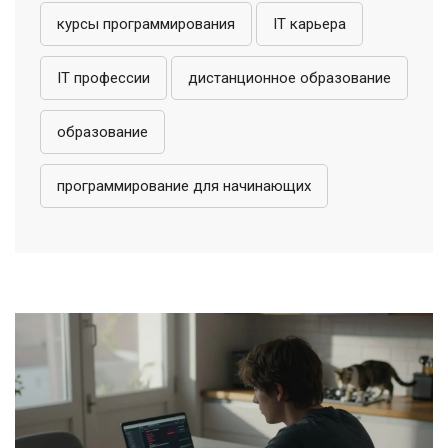
курсы программирования
IT карьера
IT профессии
дистанционное образование
образование
программирование для начинающих