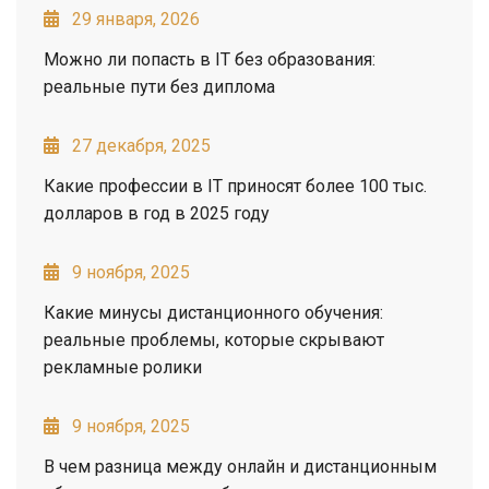
29 января, 2026
Можно ли попасть в IT без образования:
реальные пути без диплома
27 декабря, 2025
Какие профессии в IT приносят более 100 тыс.
долларов в год в 2025 году
9 ноября, 2025
Какие минусы дистанционного обучения:
реальные проблемы, которые скрывают
рекламные ролики
9 ноября, 2025
В чем разница между онлайн и дистанционным