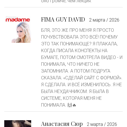
оно громче, чем лекция.
FIMA GUY DAVID
2 марта / 2026
БЛЯ, ЭТО ЖЕ ПРО МЕНЯ! Я ПРОСТО
ПОЧУВСТВОВАЛА ЭТО ВСЁ! ПОЧЕМУ
ЭТО ТАК ПОНИМАЮЩЕ? Я ПЛАКАЛА,
КОГДА ПИСАЛА КОНСПЕКТЫ НА
БУМАГЕ, ПОТОМ СМОТРЕЛА ВИДЕО - И
ПОНИМАЛА, ЧТО НИЧЕГО НЕ
ЗАПОМНИЛА. А ПОТОМ ПОДРУГА
СКАЗАЛА: «СДЕЛАЙ САЙТ С ФОРМОЙ».
Я СДЕЛАЛА. И ВСЁ ИЗМЕНИЛОСЬ. Я НЕ
БЫЛА НЕУДАЧНИКОМ. Я БЫЛА В
СИСТЕМЕ, КОТОРАЯ МЕНЯ НЕ
ПОНИМАЛА. 🙌🔥
Анастасия Сюр
2 марта / 2026